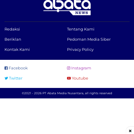
Redaksi
Tentang Kami
Beriklan
Pedoman Media Siber
Kontak Kami
Privacy Policy
Facebook
Instagram
Twitter
Youtube
©2021 - 2026 PT Abata Media Nusantara, all rights reserved
×