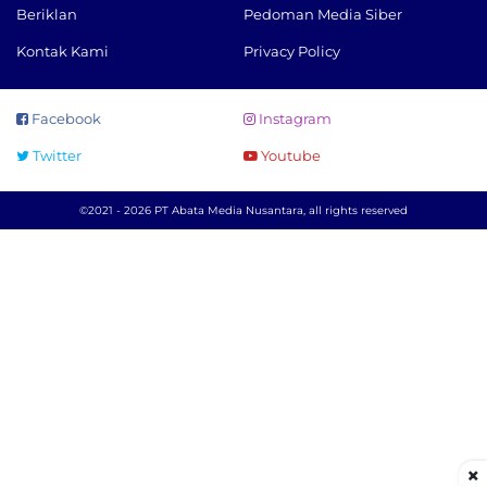
Beriklan
Pedoman Media Siber
Kontak Kami
Privacy Policy
Facebook
Instagram
Twitter
Youtube
©2021 - 2026 PT Abata Media Nusantara, all rights reserved
×