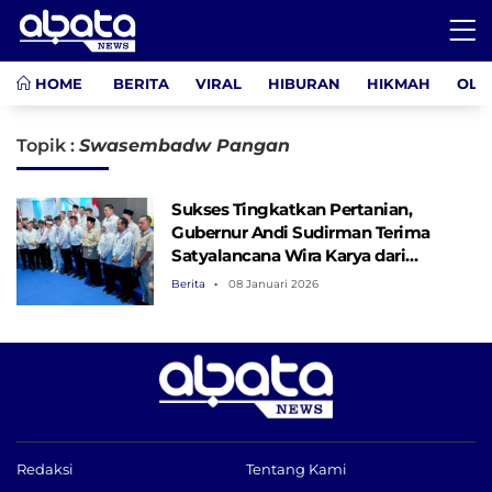
HOME
BERITA
VIRAL
HIBURAN
HIKMAH
OLA
Topik :
Swasembadw Pangan
Sukses Tingkatkan Pertanian,
Gubernur Andi Sudirman Terima
Satyalancana Wira Karya dari
Presiden Prabowo
Berita
08 Januari 2026
Redaksi
Tentang Kami