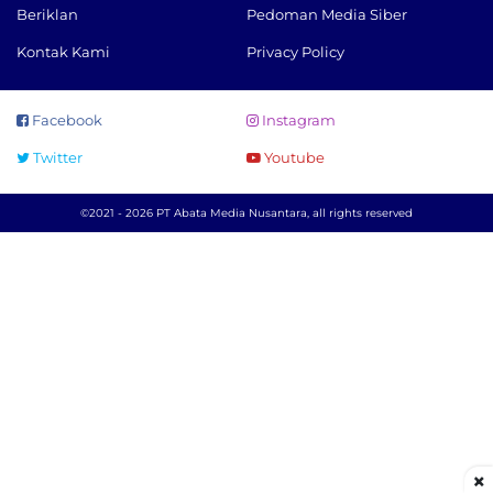
Beriklan
Pedoman Media Siber
Kontak Kami
Privacy Policy
Facebook
Instagram
Twitter
Youtube
©2021 - 2026 PT Abata Media Nusantara, all rights reserved
×