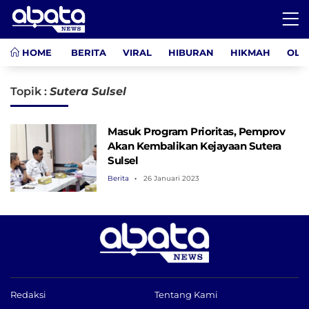
HOME
BERITA
VIRAL
HIBURAN
HIKMAH
OLA
Topik :
Sutera Sulsel
Masuk Program Prioritas, Pemprov
Akan Kembalikan Kejayaan Sutera
Sulsel
Berita
26 Januari 2023
Redaksi
Tentang Kami