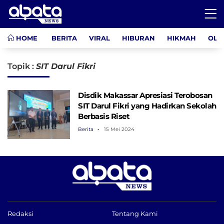
HOME
BERITA
VIRAL
HIBURAN
HIKMAH
OLA
Topik :
SIT Darul Fikri
Disdik Makassar Apresiasi Terobosan
SIT Darul Fikri yang Hadirkan Sekolah
Berbasis Riset
Berita
15 Mei 2024
Redaksi
Tentang Kami