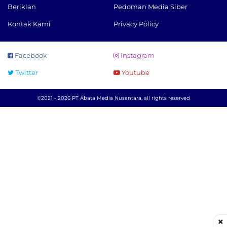
Beriklan
Pedoman Media Siber
Kontak Kami
Privacy Policy
Facebook
Instagram
Twitter
Youtube
©2021 - 2026 PT Abata Media Nusantara, all rights reserved
×