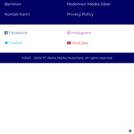
Beriklan
Pedoman Media Siber
Kontak Kami
Privacy Policy
Facebook
Instagram
Twitter
Youtube
©2021 - 2026 PT Abata Media Nusantara, all rights reserved
×