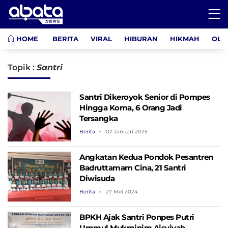
HOME
BERITA
VIRAL
HIBURAN
HIKMAH
OLA
Topik :
Santri
Santri Dikeroyok Senior di Pompes
Hingga Koma, 6 Orang Jadi
Tersangka
Berita
02 Januari 2025
Angkatan Kedua Pondok Pesantren
Badruttamam Cina, 21 Santri
Diwisuda
Berita
27 Mei 2024
BPKH Ajak Santri Ponpes Putri
Ummul Mukminim Aisyiyah