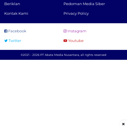
Beriklan
Pedoman Media Siber
Kontak Kami
Privacy Policy
Facebook
Instagram
Twitter
Youtube
©2021 - 2026 PT Abata Media Nusantara, all rights reserved
×