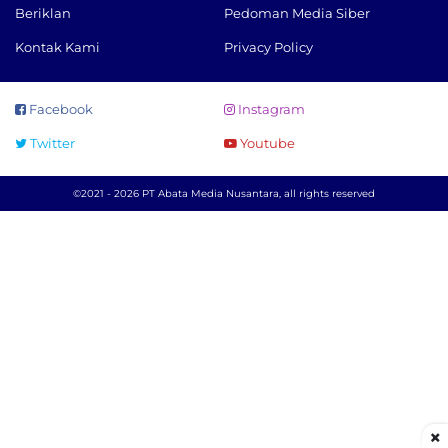
Beriklan
Pedoman Media Siber
Kontak Kami
Privacy Policy
Facebook
Instagram
Twitter
Youtube
©2021 - 2026 PT Abata Media Nusantara, all rights reserved
×