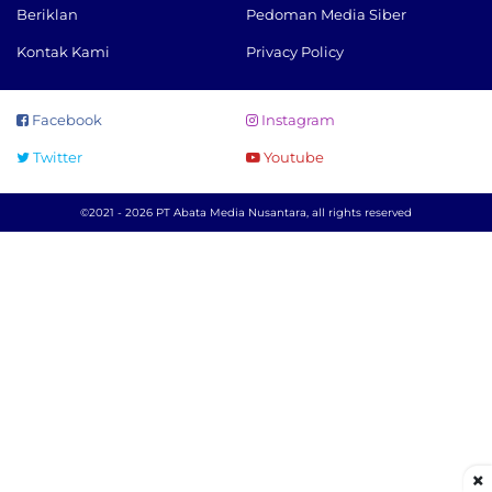
Beriklan
Pedoman Media Siber
Kontak Kami
Privacy Policy
Facebook
Instagram
Twitter
Youtube
©2021 - 2026 PT Abata Media Nusantara, all rights reserved
×