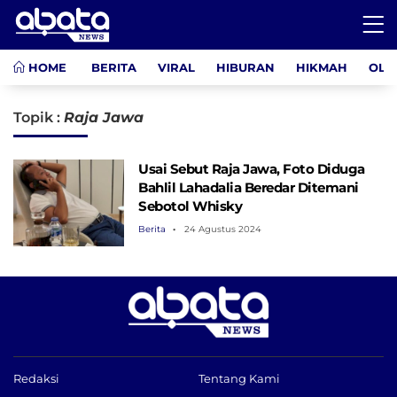
HOME
BERITA
VIRAL
HIBURAN
HIKMAH
OLA
Topik :
Raja Jawa
Usai Sebut Raja Jawa, Foto Diduga
Bahlil Lahadalia Beredar Ditemani
Sebotol Whisky
Berita
24 Agustus 2024
Redaksi
Tentang Kami