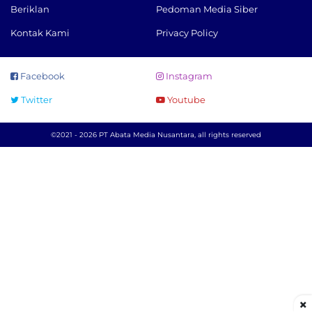
Beriklan
Pedoman Media Siber
Kontak Kami
Privacy Policy
Facebook
Instagram
Twitter
Youtube
©2021 - 2026 PT Abata Media Nusantara, all rights reserved
×