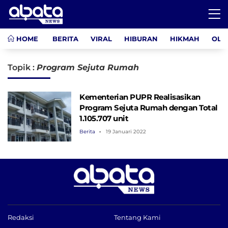
HOME
BERITA
VIRAL
HIBURAN
HIKMAH
OLA
Topik :
Program Sejuta Rumah
Kementerian PUPR Realisasikan
Program Sejuta Rumah dengan Total
1.105.707 unit
Berita
19 Januari 2022
Redaksi
Tentang Kami