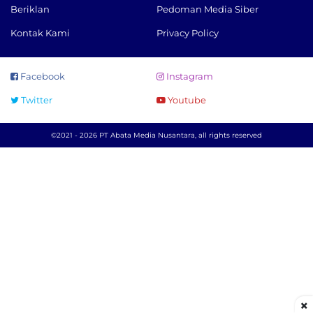
Beriklan
Pedoman Media Siber
Kontak Kami
Privacy Policy
Facebook
Instagram
Twitter
Youtube
©2021 - 2026 PT Abata Media Nusantara, all rights reserved
×