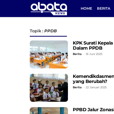
HOME
BERITA
Topik :
PPDB
KPK Surati Kepal
Dalam PPDB
Berita
16 Juni 2025
Kemendikdasmen 
yang Berubah?
Berita
22 Januari 2025
PPBD Jalur Zonasi 