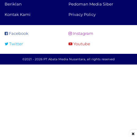
Beriklan
Pedoman Media Siber
Kontak Kami
Privacy Policy
Facebook
Instagram
Twitter
Youtube
©2021 - 2026 PT Abata Media Nusantara, all rights reserved
×