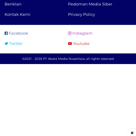
Beriklan
Pedoman Media Siber
Kontak Kami
Privacy Policy
Facebook
Instagram
Twitter
Youtube
©2021 - 2026 PT Abata Media Nusantara, all rights reserved
×