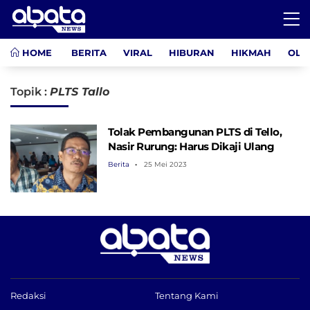
HOME
BERITA
VIRAL
HIBURAN
HIKMAH
OLA
Topik :
PLTS Tallo
Tolak Pembangunan PLTS di Tello,
Nasir Rurung: Harus Dikaji Ulang
Berita
25 Mei 2023
Redaksi
Tentang Kami