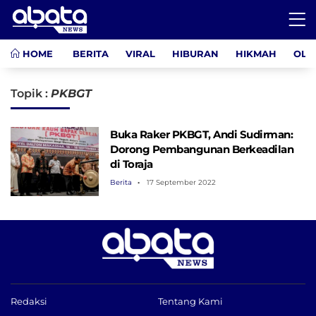
HOME
BERITA
VIRAL
HIBURAN
HIKMAH
OLA
Topik :
PKBGT
Buka Raker PKBGT, Andi Sudirman:
Dorong Pembangunan Berkeadilan
di Toraja
Berita
17 September 2022
Redaksi
Tentang Kami