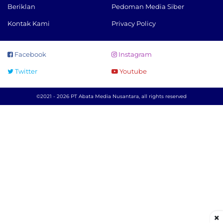
Beriklan
Pedoman Media Siber
Kontak Kami
Privacy Policy
Facebook
Instagram
Twitter
Youtube
©2021 - 2026 PT Abata Media Nusantara, all rights reserved
×