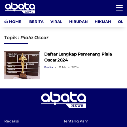
HOME
BERITA
VIRAL
HIBURAN
HIKMAH
OLA
Topik :
Piala Oscar
Daftar Lengkap Pemenang Piala
Oscar 2024
Berita
11 Maret 2024
Redaksi
Tentang Kami