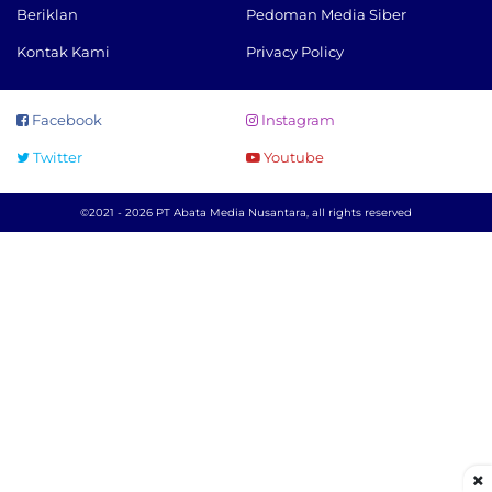
Beriklan
Pedoman Media Siber
Kontak Kami
Privacy Policy
Facebook
Instagram
Twitter
Youtube
©2021 - 2026 PT Abata Media Nusantara, all rights reserved
×