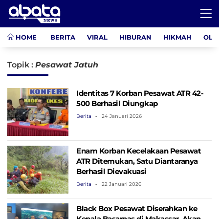
HOME
BERITA
VIRAL
HIBURAN
HIKMAH
OLA
Topik :
Pesawat Jatuh
Identitas 7 Korban Pesawat ATR 42-
500 Berhasil Diungkap
Berita
24 Januari 2026
Enam Korban Kecelakaan Pesawat
ATR Ditemukan, Satu Diantaranya
Berhasil Dievakuasi
Berita
22 Januari 2026
Black Box Pesawat Diserahkan ke
Kepala Basarnas di Makassar, Akan