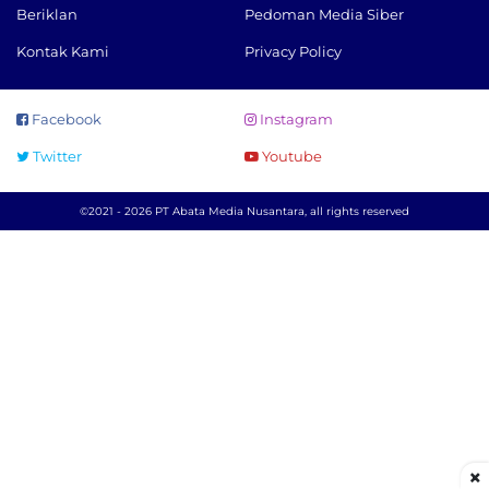
Beriklan
Pedoman Media Siber
Kontak Kami
Privacy Policy
Facebook
Instagram
Twitter
Youtube
©2021 - 2026 PT Abata Media Nusantara, all rights reserved
×