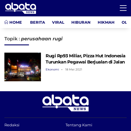
HOME
BERITA
VIRAL
HIBURAN
HIKMAH
OLA
Topik :
perusahaan rugi
Rugi Rp93 Miliar, Pizza Hut Indonesia
Turunkan Pegawai Berjualan di Jalan
Ekonomi
18 Mei 2021
Redaksi
Tentang Kami