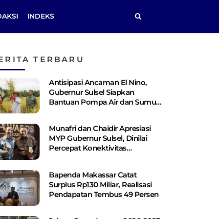
DAKSI
INDEKS
ERITA TERBARU
Antisipasi Ancaman El Nino,
Gubernur Sulsel Siapkan
Bantuan Pompa Air dan Sumur
Bor Bagi Lahan Pertanian
Munafri dan Chaidir Apresiasi
MYP Gubernur Sulsel, Dinilai
Percepat Konektivitas
Antarwilayah
Bapenda Makassar Catat
Surplus Rp130 ​​Miliar, Realisasi
Pendapatan Tembus 49 Persen