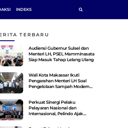
DAKSI
INDEKS
ERITA TERBARU
Audiensi Gubernur Sulsel dan
Menteri LH, PSEL Mamminasata
Siap Masuk Tahap Lelang Ulang
Wali Kota Makassar Ikuti
Pengarahan Menteri LH Soal
Pengelolaan Sampah Modern
Berbasis PSEL dan RDF
Perkuat Sinergi Pelaku
Pelayaran Nasional dan
Internasional, Pelindo Ajak
Shipping Line Bangun Jaringan
Logistik Terintegrasi