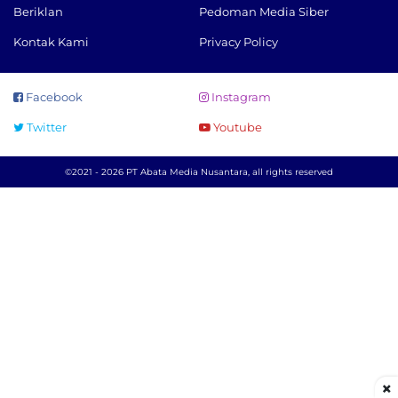
Beriklan
Pedoman Media Siber
Kontak Kami
Privacy Policy
Facebook
Instagram
Twitter
Youtube
©2021 - 2026 PT Abata Media Nusantara, all rights reserved
×