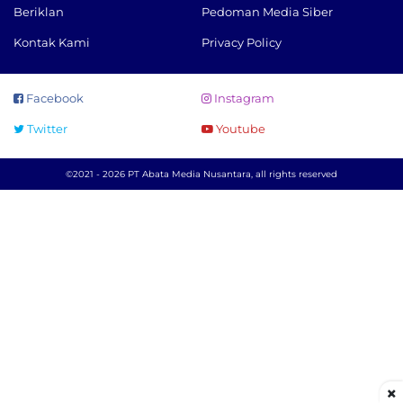
Beriklan
Pedoman Media Siber
Kontak Kami
Privacy Policy
Facebook
Instagram
Twitter
Youtube
©2021 - 2026 PT Abata Media Nusantara, all rights reserved
×