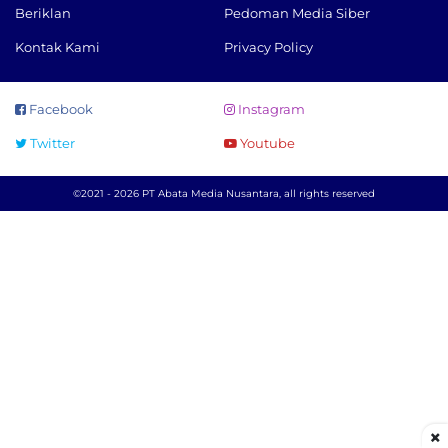
Beriklan
Pedoman Media Siber
Kontak Kami
Privacy Policy
Facebook
Instagram
Twitter
Youtube
©2021 - 2026 PT Abata Media Nusantara, all rights reserved
×