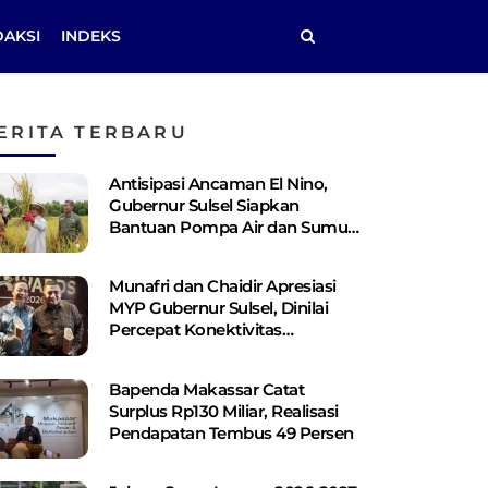
DAKSI
INDEKS
ERITA TERBARU
Antisipasi Ancaman El Nino,
Gubernur Sulsel Siapkan
Bantuan Pompa Air dan Sumur
Bor Bagi Lahan Pertanian
Munafri dan Chaidir Apresiasi
MYP Gubernur Sulsel, Dinilai
Percepat Konektivitas
Antarwilayah
Bapenda Makassar Catat
Surplus Rp130 ​​Miliar, Realisasi
Pendapatan Tembus 49 Persen