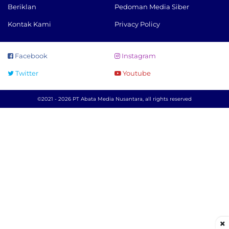
Beriklan
Pedoman Media Siber
Kontak Kami
Privacy Policy
Facebook
Instagram
Twitter
Youtube
©2021 - 2026 PT Abata Media Nusantara, all rights reserved
×