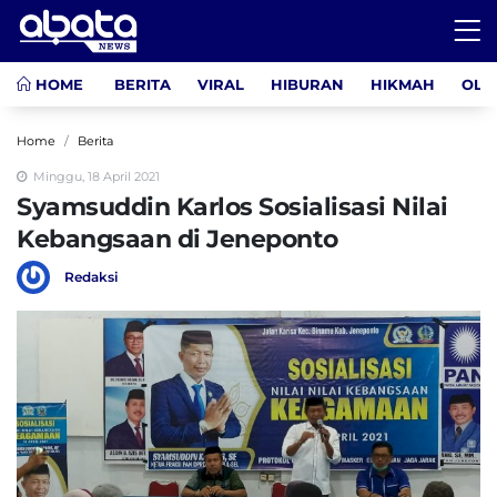
HOME
BERITA
VIRAL
HIBURAN
HIKMAH
OLA
Home
Berita
Minggu, 18 April 2021
Syamsuddin Karlos Sosialisasi Nilai
Kebangsaan di Jeneponto
Redaksi