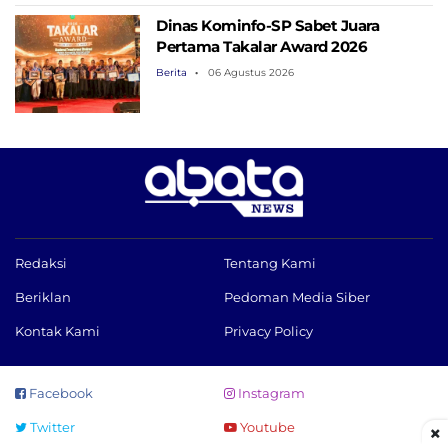
Dinas Kominfo-SP Sabet Juara
Pertama Takalar Award 2026
Berita
06 Agustus 2026
Redaksi
Tentang Kami
Beriklan
Pedoman Media Siber
Kontak Kami
Privacy Policy
Facebook
Instagram
Twitter
Youtube
×