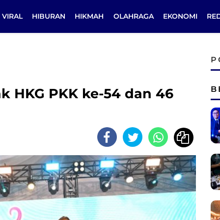
VIRAL
HIBURAN
HIKMAH
OLAHRAGA
EKONOMI
RE
P
B
cak HKG PKK ke-54 dan 46