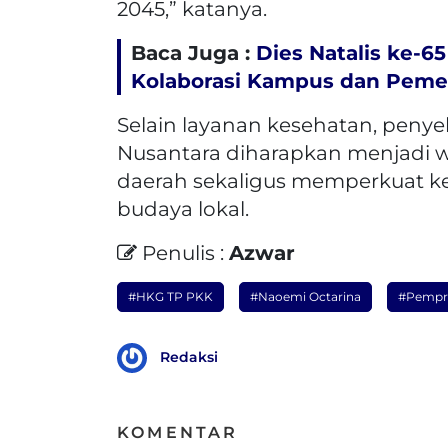
2045,” katanya.
Baca Juga :
Dies Natalis ke-6
Kolaborasi Kampus dan Peme
Selain layanan kesehatan, peny
Nusantara diharapkan menjadi 
daerah sekaligus memperkuat ke
budaya lokal.
Penulis :
Azwar
#HKG TP PKK
#Naoemi Octarina
#Pempro
Redaksi
KOMENTAR