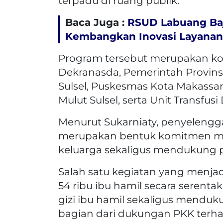
terpadu di ruang publik.
Baca Juga :
RSUD Labuang Baj
Kembangkan Inovasi Layana
Program tersebut merupakan kol
Dekranasda, Pemerintah Provinsi
Sulsel, Puskesmas Kota Makassa
Mulut Sulsel, serta Unit Transfus
Menurut Sukarniaty, penyelengg
merupakan bentuk komitmen me
keluarga sekaligus mendukung 
Salah satu kegiatan yang menja
54 ribu ibu hamil secara serent
gizi ibu hamil sekaligus mendu
bagian dari dukungan PKK terha