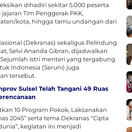
ksikan dihadiri sekitar 5.000 peserta
ri jajaran Tim Penggerak PKK,
paten/kota, hingga tamu undangan dari
ional (Dekranas) sekaligus Pelindung
t, Selvi Ananda Gibran, dijadwalkan
 Sejumlah istri menteri yang tergabung
uk Indonesia (Seruni) juga
an tersebut.
rov Sulsel Telah Tangani 49 Ruas
Perencanaan
kan 10 Program Pokok, Laksanakan
as 2045” serta tema Dekranas “Cipta
dunia”, kegiatan ini menjadi