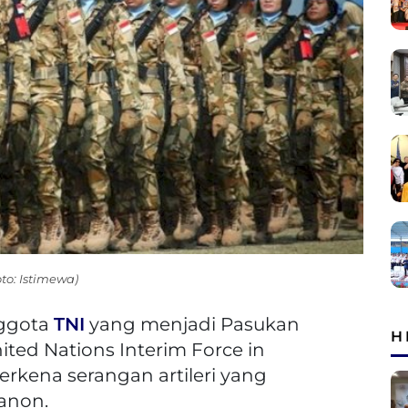
to: Istimewa)
ggota
TNI
yang menjadi Pasukan
H
ted Nations Interim Force in
erkena serangan artileri yang
banon.