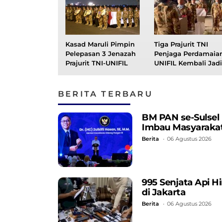
Kasad Maruli Pimpin
Tiga Prajurit TNI
Pelepasan 3 Jenazah
Penjaga Perdamaia
Prajurit TNI-UNIFIL
UNIFIL Kembali Jadi
Korban Ledakan di
Lebanon
BERITA TERBARU
BM PAN se-Sulsel
Imbau Masyarakat
Berita
06 Agustus 2026
995 Senjata Api 
di Jakarta
Berita
06 Agustus 2026