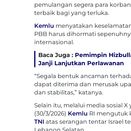
pemulangan segera para korban
terbaik bagi yang terluka.
Kemlu
menyatakan keselamatan
PBB harus dihormati sepenuhnya
internasional.
Baca Juga :
Pemimpin Hizbulla
Janji Lanjutkan Perlawanan
“Segala bentuk ancaman terhad
dapat diterima dan merusak upa
dan stabilitas,” katanya.
Selain itu, melalui media sosial 
(30/3/2026)
Kemlu
RI mengutuk k
TNI
atas serangan tentar Israel 
Lebanon Selatan.