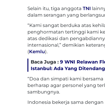
Selain itu, tiga anggota
TNI
lainn
dalam serangan yang berlangsun
“Kami sangat berduka atas kehi
penghormatan tertinggi kami k
atas dedikasi dan pengabdiann
internasional,” demikian keteran
(
Kemlu
).
Baca Juga :
9 WNI Relawan Flot
Istanbul: Ada Yang Ditendang
“Doa dan simpati kami bersama 
berharap agar personel yang ter
sambungnya.
Indonesia bekerja sama dengan