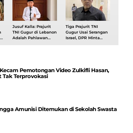
Jusuf Kalla: Prajurit
Tiga Prajurit TNI
n
TNI Gugur di Lebanon
Gugur Usai Serangan
Adalah Pahlawan
Israel, DPR Minta
Perdamaian Dunia
Tarik Pasukan TNI
dari Lebanon
 Kecam Pemotongan Video Zulkifli Hasan,
 Tak Terprovokasi
Hingga Amunisi Ditemukan di Sekolah Swasta