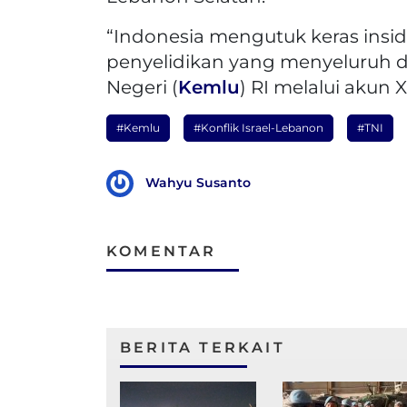
“Indonesia mengutuk keras insi
penyelidikan yang menyeluruh d
Negeri (
Kemlu
) RI melalui akun
#Kemlu
#Konflik Israel-Lebanon
#TNI
Wahyu Susanto
KOMENTAR
BERITA TERKAIT