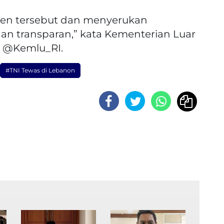
den tersebut dan menyerukan
an transparan,” kata Kementerian Luar
 X @Kemlu_RI.
#TNI Tewas di Lebanon