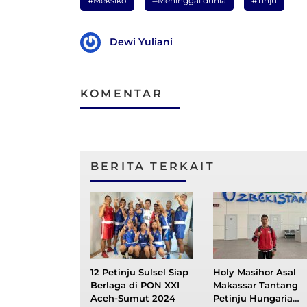
#Meksiko
#Meninggal dunia
#Tinju
Dewi Yuliani
KOMENTAR
BERITA TERKAIT
12 Petinju Sulsel Siap
Holy Masihor Asal
Berlaga di PON XXI
Makassar Tantang
Aceh-Sumut 2024
Petinju Hungaria