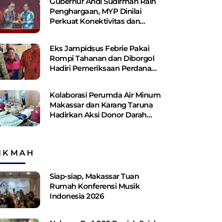
Gubernur Andi Sudirman Raih
Penghargaan, MYP Dinilai
Perkuat Konektivitas dan
Pemerataan Pembangunan
Eks Jampidsus Febrie Pakai
Rompi Tahanan dan Diborgol
Hadiri Pemeriksaan Perdana
Kejagung
Kolaborasi Perumda Air Minum
Makassar dan Karang Taruna
Hadirkan Aksi Donor Darah
untuk Kemanusiaan
IKMAH
Siap-siap, Makassar Tuan
Rumah Konferensi Musik
Indonesia 2026