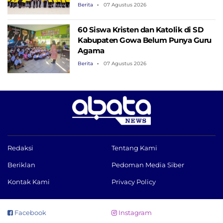
Saing
Berita
07 Agustus 2026
60 Siswa Kristen dan Katolik di SD
Kabupaten Gowa Belum Punya Guru
Agama
Berita
07 Agustus 2026
Redaksi
Tentang Kami
Beriklan
Pedoman Media Siber
Kontak Kami
Privacy Policy
Facebook
Instagram