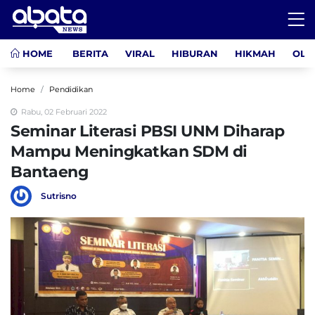
HOME
BERITA
VIRAL
HIBURAN
HIKMAH
OLA
Home
Pendidikan
Rabu, 02 Februari 2022
Seminar Literasi PBSI UNM Diharap
Mampu Meningkatkan SDM di
Bantaeng
Sutrisno