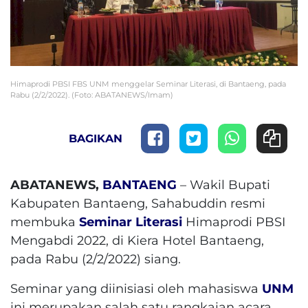
Himaprodi PBSI FBS UNM menggelar Seminar Literasi, di Bantaeng, pada
Rabu (2/2/2022). (Foto: ABATANEWS/Imam)
BAGIKAN
ABATANEWS,
BANTAENG
– Wakil Bupati
Kabupaten Bantaeng, Sahabuddin resmi
membuka
Seminar Literasi
Himaprodi PBSI
Mengabdi 2022, di Kiera Hotel Bantaeng,
pada Rabu (2/2/2022) siang.
Seminar yang diinisiasi oleh mahasiswa
UNM
ini merupakan salah satu rangkaian acara