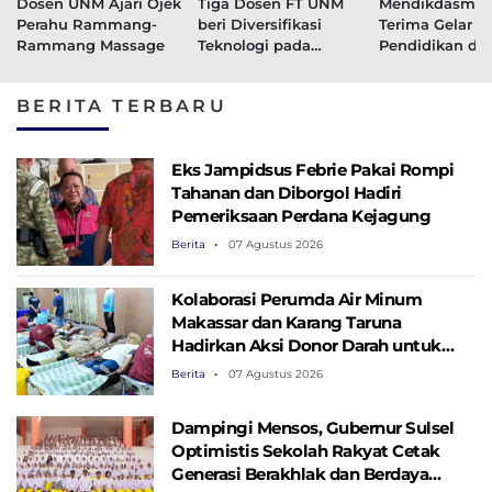
Dosen UNM Ajari Ojek
Tiga Dosen FT UNM
Mendikdasme
Perahu Rammang-
beri Diversifikasi
Terima Gelar T
Rammang Massage
Teknologi pada
Pendidikan dar
Kelompok Tani di
Forum Fakulta
Takalar
Pendidikan Ind
BERITA TERBARU
di UNM
Eks Jampidsus Febrie Pakai Rompi
Tahanan dan Diborgol Hadiri
Pemeriksaan Perdana Kejagung
Berita
07 Agustus 2026
Kolaborasi Perumda Air Minum
Makassar dan Karang Taruna
Hadirkan Aksi Donor Darah untuk
Kemanusiaan
Berita
07 Agustus 2026
Dampingi Mensos, Gubernur Sulsel
Optimistis Sekolah Rakyat Cetak
Generasi Berakhlak dan Berdaya