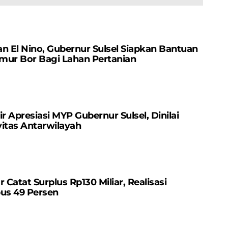
Konfercab X Parepare
Tegaskan Komitmen
Berjalan Lancar
Lindungi Hak Anak
n El Nino, Gubernur Sulsel Siapkan Bantuan
mur Bor Bagi Lahan Pertanian
r Apresiasi MYP Gubernur Sulsel, Dinilai
itas Antarwilayah
atat Surplus Rp130 ​​Miliar, Realisasi
us 49 Persen