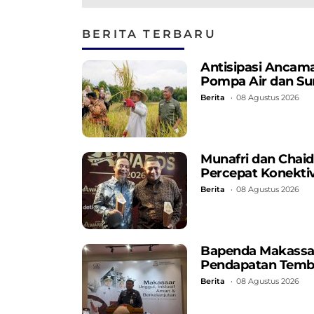
Nama Baik Parepare,
Parepare
Termasuk Bermedia
Sosial Secara Bijak
BERITA TERBARU
Antisipasi Ancama
Pompa Air dan Su
Berita
08 Agustus 2026
Munafri dan Chaidi
Percepat Konektiv
Berita
08 Agustus 2026
Bapenda Makassar C
Pendapatan Temb
Berita
08 Agustus 2026