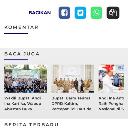
BAGIKAN
KOMENTAR
BACA JUGA
Wakili Bupati Andi
Bupati Barru Terima
Andi Ina Antar
Ina Kartika, Wabup
DPRD Kaltim,
Raih Pengharg
Abustan Buka
Percepat Tol Laut dan
Nasional di Sek
Turnamen Voli Bupati
Perkuat Konektivitas
Pangan
Cup 2026
Maritim Menuju
BERITA TERBARU
Kawasan Penyangga