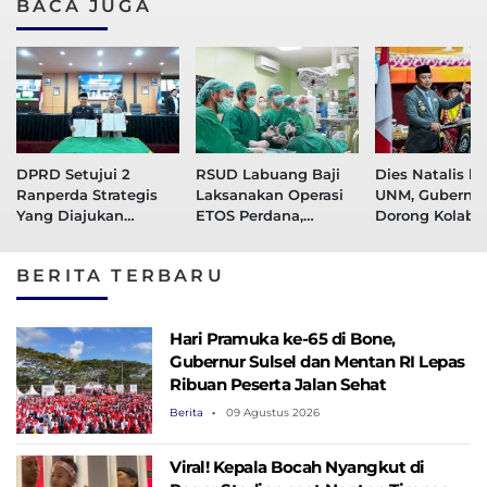
BACA JUGA
DPRD Setujui 2
RSUD Labuang Baji
Dies Natalis ke
Ranperda Strategis
Laksanakan Operasi
UNM, Gubernur
Yang Diajukan
ETOS Perdana,
Dorong Kolabor
Pemprov Sulsel
Kembangkan Inovasi
Kampus dan
Layanan Kesehayan
Pemerintah B
BERITA TERBARU
SDM Unggul
Hari Pramuka ke-65 di Bone,
Gubernur Sulsel dan Mentan RI Lepas
Ribuan Peserta Jalan Sehat
Berita
09 Agustus 2026
Viral! Kepala Bocah Nyangkut di