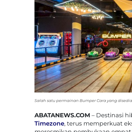
Salah satu permainan Bumper Cara yang disedi
ABATANEWS.COM
– Destinasi hi
Timezone
, terus memperkuat ek
meresmikan pembukaan empat lok