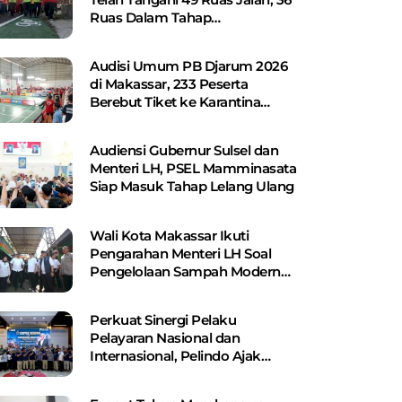
Ruas Dalam Tahap
Perencanaan
Audisi Umum PB Djarum 2026
di Makassar, 233 Peserta
Berebut Tiket ke Karantina
Kudus
Audiensi Gubernur Sulsel dan
Menteri LH, PSEL Mamminasata
Siap Masuk Tahap Lelang Ulang
Wali Kota Makassar Ikuti
Pengarahan Menteri LH Soal
Pengelolaan Sampah Modern
Berbasis PSEL dan RDF
Perkuat Sinergi Pelaku
Pelayaran Nasional dan
Internasional, Pelindo Ajak
Shipping Line Bangun Jaringan
Logistik Terintegrasi