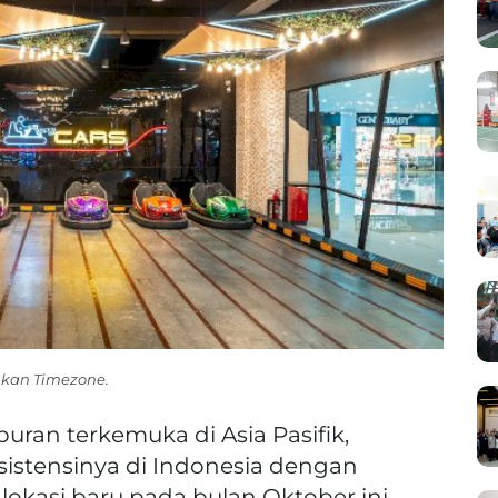
akan Timezone.
buran terkemuka di Asia Pasifik,
sistensinya di Indonesia dengan
asi baru pada bulan Oktober ini.