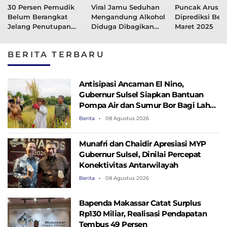
30 Persen Pemudik
Viral Jamu Seduhan
Puncak Arus M
Belum Berangkat
Mengandung Alkohol
Diprediksi Bes
Jelang Penutupan
Diduga Dibagikan
Maret 2025
Rekayasa One Way
Gratis di Jalur Mudik
BERITA TERBARU
Antisipasi Ancaman El Nino,
Gubernur Sulsel Siapkan Bantuan
Pompa Air dan Sumur Bor Bagi Lahan
Pertanian
Berita
08 Agustus 2026
Munafri dan Chaidir Apresiasi MYP
Gubernur Sulsel, Dinilai Percepat
Konektivitas Antarwilayah
Berita
08 Agustus 2026
Bapenda Makassar Catat Surplus
Rp130 ​​Miliar, Realisasi Pendapatan
Tembus 49 Persen