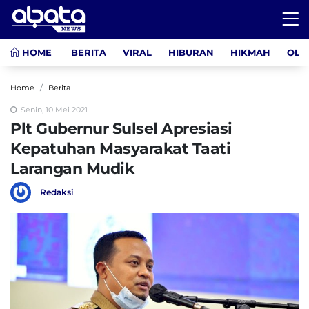
HOME
BERITA
VIRAL
HIBURAN
HIKMAH
OLA
Home
Berita
Senin, 10 Mei 2021
Plt Gubernur Sulsel Apresiasi
Kepatuhan Masyarakat Taati
Larangan Mudik
Redaksi