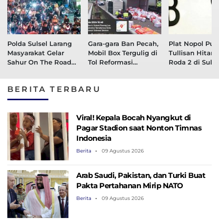
Polda Sulsel Larang
Gara-gara Ban Pecah,
Plat Nopol Put
Masyarakat Gelar
Mobil Box Tergulig di
Tullisan Hitam
Sahur On The Road
Tol Reformasi
Roda 2 di Sulse
Selama Ramadan
Makassar
Disalurkan
BERITA TERBARU
Viral! Kepala Bocah Nyangkut di
Pagar Stadion saat Nonton Timnas
Indonesia
Berita
09 Agustus 2026
Arab Saudi, Pakistan, dan Turki Buat
Pakta Pertahanan Mirip NATO
Berita
09 Agustus 2026