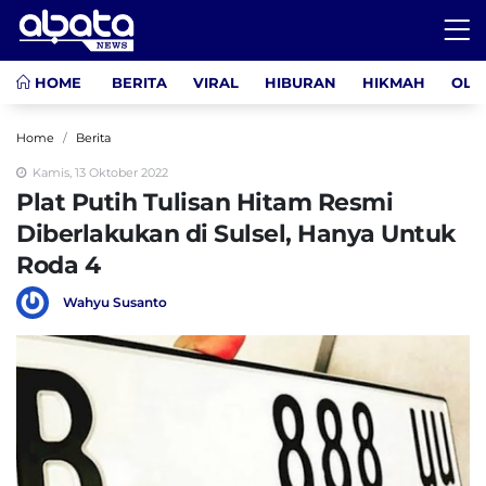
HOME
BERITA
VIRAL
HIBURAN
HIKMAH
OLA
Home
Berita
Kamis, 13 Oktober 2022
Plat Putih Tulisan Hitam Resmi
Diberlakukan di Sulsel, Hanya Untuk
Roda 4
Wahyu Susanto