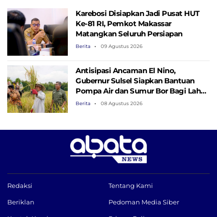
Karebosi Disiapkan Jadi Pusat HUT
Ke-81 RI, Pemkot Makassar
Matangkan Seluruh Persiapan
Berita
09 Agustus 2026
Antisipasi Ancaman El Nino,
Gubernur Sulsel Siapkan Bantuan
Pompa Air dan Sumur Bor Bagi Lahan
Pertanian
Berita
08 Agustus 2026
Redaksi
Tentang Kami
Beriklan
Pedoman Media Siber