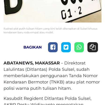
Ilustrasi plat putih tulisan hitam yang kini telah diterapkan di Sulsel khusus
kendaraan baru roda empat atau mobil.
BAGIKAN
ABATANEWS, MAKASSAR
– Direktorat
Lalulintas (Ditlantas) Polda Sulsel, sudah
memberlakukan penggunaan Tanda Nomor
Kendaraan Bermotor (TNKB) atau plat nomor
polisi warna putih tulisan hitam.
Kasubdit Regident Ditlantas Polda Sulsel,
AKBP Restu Widjayanto mengatakan