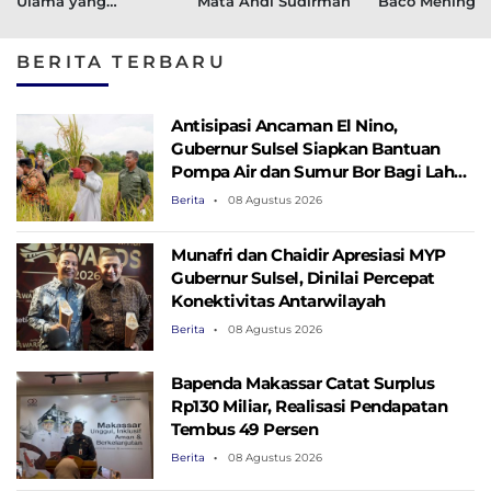
Ulama yang
Mata Andi Sudirman
Baco Meningga
Menyejukkan
Dunia
BERITA TERBARU
Antisipasi Ancaman El Nino,
Gubernur Sulsel Siapkan Bantuan
Pompa Air dan Sumur Bor Bagi Lahan
Pertanian
Berita
08 Agustus 2026
Munafri dan Chaidir Apresiasi MYP
Gubernur Sulsel, Dinilai Percepat
Konektivitas Antarwilayah
Berita
08 Agustus 2026
Bapenda Makassar Catat Surplus
Rp130 ​​Miliar, Realisasi Pendapatan
Tembus 49 Persen
Berita
08 Agustus 2026