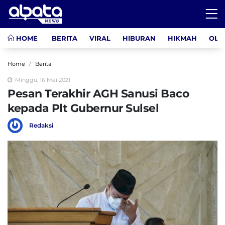
HOME
BERITA
VIRAL
HIBURAN
HIKMAH
OLA
Home
Berita
Minggu, 16 Mei 2021
Pesan Terakhir AGH Sanusi Baco
kepada Plt Gubernur Sulsel
Redaksi