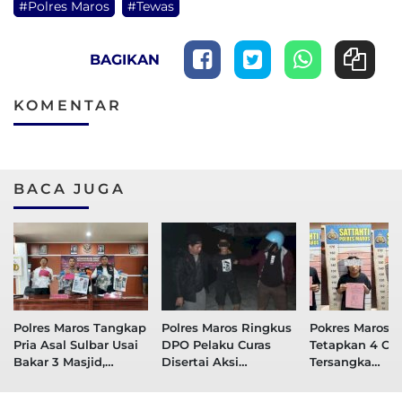
#Polres Maros
#Tewas
BAGIKAN
KOMENTAR
BACA JUGA
Polres Maros Tangkap
Polres Maros Ringkus
Pokres Maros
Pria Asal Sulbar Usai
DPO Pelaku Curas
Tetapkan 4 Or
Bakar 3 Masjid,
Disertai Aksi
Tersangka
Motifnya Tak Suka
Pembusuran
Penyerangan 
Perempuan Ibadah di
Miftahul Muin