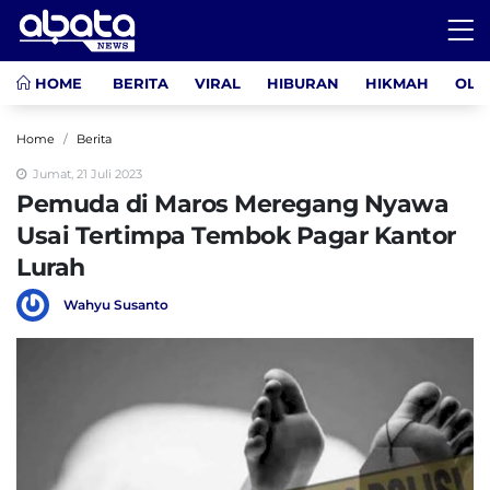
HOME
BERITA
VIRAL
HIBURAN
HIKMAH
OLA
Home
Berita
Jumat, 21 Juli 2023
Pemuda di Maros Meregang Nyawa
Usai Tertimpa Tembok Pagar Kantor
Lurah
Wahyu Susanto