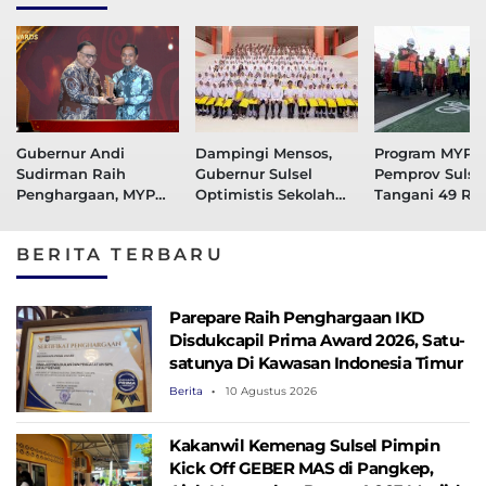
Gubernur Andi
Dampingi Mensos,
Program MYP
Sudirman Raih
Gubernur Sulsel
Pemprov Sulsel
Penghargaan, MYP
Optimistis Sekolah
Tangani 49 Ru
Dinilai Perkuat
Rakyat Cetak
Jalan, 36 Ruas
Konektivitas dan
Generasi Berakhlak
Tahap Perenc
BERITA TERBARU
Pemerataan
dan Berdaya Saing
Pembangunan
Parepare Raih Penghargaan IKD
Disdukcapil Prima Award 2026, Satu-
satunya Di Kawasan Indonesia Timur
Berita
10 Agustus 2026
Kakanwil Kemenag Sulsel Pimpin
Kick Off GEBER MAS di Pangkep,