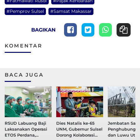
#Fatmawati Rusdi
#Pajak Kendaraan
#Pemprov Sulsel
#Samsat Makassar
BAGIKAN
KOMENTAR
BACA JUGA
RSUD Labuang Baji
Dies Natalis ke-65
Jembatan Sal
Laksanakan Operasi
UNM, Gubernur Sulsel
Penghubung 
ETOS Perdana,
Dorong Kolaborasi
dan Luwu Utar