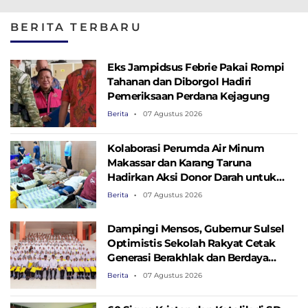
Kembangkan Inovasi
Kampus dan
Dibangun Pem
Layanan Kesehayan
Pemerintah Bangun
Sulsel Segera
BERITA TERBARU
SDM Unggul
Difungsikan
Eks Jampidsus Febrie Pakai Rompi
Tahanan dan Diborgol Hadiri
Pemeriksaan Perdana Kejagung
Berita
07 Agustus 2026
Kolaborasi Perumda Air Minum
Makassar dan Karang Taruna
Hadirkan Aksi Donor Darah untuk
Kemanusiaan
Berita
07 Agustus 2026
Dampingi Mensos, Gubernur Sulsel
Optimistis Sekolah Rakyat Cetak
Generasi Berakhlak dan Berdaya
Saing
Berita
07 Agustus 2026