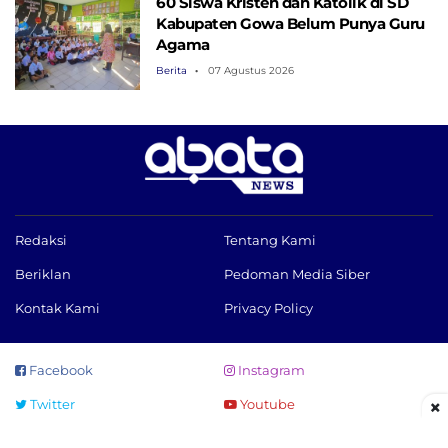
60 Siswa Kristen dan Katolik di SD
Kabupaten Gowa Belum Punya Guru
Agama
Berita
07 Agustus 2026
Redaksi
Tentang Kami
Beriklan
Pedoman Media Siber
Kontak Kami
Privacy Policy
Facebook
Instagram
×
Twitter
Youtube