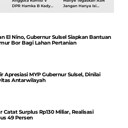
Anggota Komisi V
Manye Tegaskan ASN
DPR Hamka B Kady
Jangan Hanya Isi
n
Bahas Percepatan
Absen
Pembangunan
Infrastruktur
n El Nino, Gubernur Sulsel Siapkan Bantuan
mur Bor Bagi Lahan Pertanian
r Apresiasi MYP Gubernur Sulsel, Dinilai
itas Antarwilayah
atat Surplus Rp130 ​​Miliar, Realisasi
us 49 Persen