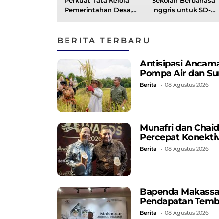
Perkuat Tata Kelola
Sekolah Berbahasa
Pemerintahan Desa,
Inggris untuk SD-
SKTJM Jadi
SMP, Gandeng Brito
Komitmen Bersama
English Education
Wujudkan
BERITA TERBARU
Akuntabelitas
Antisipasi Ancama
Pompa Air dan Su
Berita
08 Agustus 2026
Munafri dan Chaidi
Percepat Konektiv
Berita
08 Agustus 2026
Bapenda Makassar C
Pendapatan Temb
Berita
08 Agustus 2026