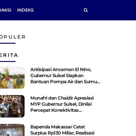
DAKSI
INDEKS
OPULER
ERITA
Antisipasi Ancaman El Nino,
Gubernur Sulsel Siapkan
Bantuan Pompa Air dan Sumur
Bor Bagi Lahan Pertanian
Munafri dan Chaidir Apresiasi
MYP Gubernur Sulsel, Dinilai
Percepat Konektivitas
Antarwilayah
Bapenda Makassar Catat
Surplus Rp130 ​​Miliar, Realisasi