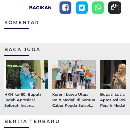
BAGIKAN
KOMENTAR
BACA JUGA
HKN ke-60, Bupati
Keren! Luwu Utara
Bupati Lutra
Indah Apresiasi
Raih Medali di Semua
Apresiasi Pelat
Seluruh Insan
Cabor Popda Sulsel
Peraih Medali
Kesehatan
2024
XXI Aceh-Sumu
Peparnas XVII 
BERITA TERBARU