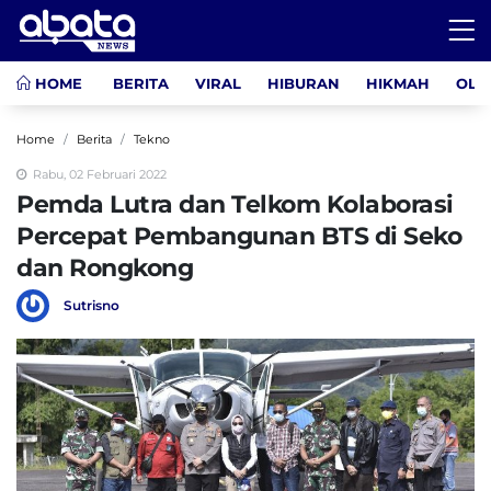
HOME
BERITA
VIRAL
HIBURAN
HIKMAH
OLA
Home
Berita
Tekno
Rabu, 02 Februari 2022
Pemda Lutra dan Telkom Kolaborasi
Percepat Pembangunan BTS di Seko
dan Rongkong
Sutrisno