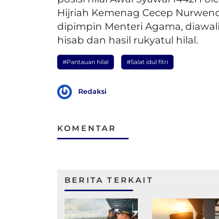
Hijriah Kemenag Cecep Nurwenda
dipimpin Menteri Agama, diawa
hisab dan hasil rukyatul hilal.
#Pantauan hilal
#Salat idul fitri
Redaksi
KOMENTAR
BERITA TERKAIT