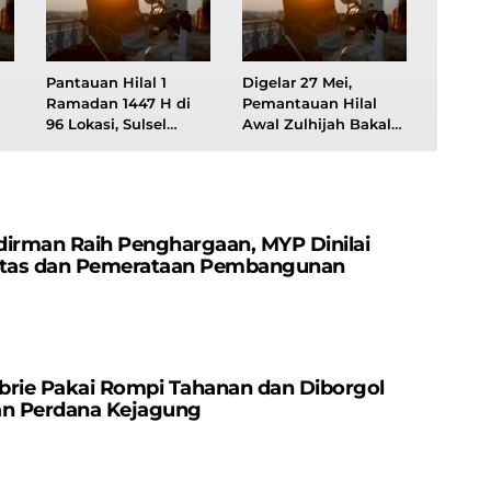
Pantauan Hilal 1
Digelar 27 Mei,
Ramadan 1447 H di
Pemantauan Hilal
96 Lokasi, Sulsel
Awal Zulhijah Bakal
,
Berlangsung di
Berlangsung di 114
Unismuh dan
Lokasi
Kemenag Parepare
dirman Raih Penghargaan, MYP Dinilai
vitas dan Pemerataan Pembangunan
brie Pakai Rompi Tahanan dan Diborgol
an Perdana Kejagung