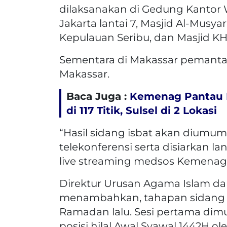
dilaksanakan di Gedung Kantor
Jakarta lantai 7, Masjid Al-Musya
Kepulauan Seribu, dan Masjid KH 
Sementara di Makassar pemantaua
Makassar.
Baca Juga :
Kemenag Pantau Hi
di 117 Titik, Sulsel di 2 Lokasi
“Hasil sidang isbat akan diumu
telekonferensi serta disiarkan l
live streaming medsos Kemenag,”
Direktur Urusan Agama Islam da
menambahkan, tahapan sidang i
Ramadan lalu. Sesi pertama dimu
posisi hilal Awal Syawal 1442H o