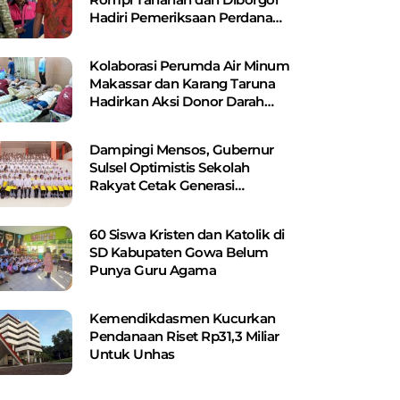
Hadiri Pemeriksaan Perdana
Kejagung
Kolaborasi Perumda Air Minum
Makassar dan Karang Taruna
Hadirkan Aksi Donor Darah
untuk Kemanusiaan
Dampingi Mensos, Gubernur
Sulsel Optimistis Sekolah
Rakyat Cetak Generasi
Berakhlak dan Berdaya Saing
60 Siswa Kristen dan Katolik di
SD Kabupaten Gowa Belum
Punya Guru Agama
Kemendikdasmen Kucurkan
Pendanaan Riset Rp31,3 Miliar
Untuk Unhas