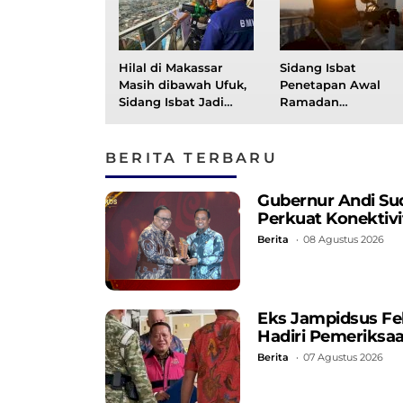
Hilal di Makassar
Sidang Isbat
Masih dibawah Ufuk,
Penetapan Awal
Sidang Isbat Jadi
Ramadan
Penentu Awal
Berlangsung Hari Ini
Ramadan 1447 Hijriah
Dipantau 96 Kota di
Indonesia
BERITA TERBARU
Gubernur Andi Su
Perkuat Konekti
Berita
08 Agustus 2026
Eks Jampidsus Fe
Hadiri Pemeriksa
Berita
07 Agustus 2026