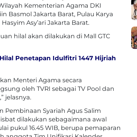
 Wilayah Kementerian Agama DKI
riin Basmol Jakarta Barat, Pulau Karya
Hasyim Asy’ari Jakarta Barat.
n hilal akan dilakukan di Mall GTC
lal Penetapan Idulfitri 1447 Hijriah
mkan Menteri Agama secara
angsung oleh TVRI sebagai TV Pool dan
 jelasnya.
n Pembinaan Syariah Agus Salim
sbat dilakukan sebagaimana awal
lai pukul 16.45 WIB, berupa pemaparan
leh anggota Tim Unifikasi Kalender