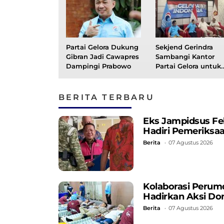
Partai Gelora Dukung
Sekjend Gerindra
Gibran Jadi Cawapres
Sambangi Kantor
Dampingi Prabowo
Partai Gelora untuk
Kuatkan Koalisi
BERITA TERBARU
Eks Jampidsus Fe
Hadiri Pemeriksa
Berita
07 Agustus 2026
Kolaborasi Perum
Hadirkan Aksi Do
Berita
07 Agustus 2026