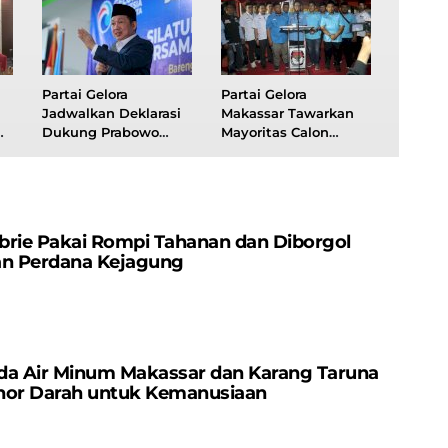
Partai Gelora
Partai Gelora
Jadwalkan Deklarasi
Makassar Tawarkan
Dukung Prabowo
Mayoritas Calon
Subianto di Pilpres
Legislatif Dari
2024
Generasi Milenial
brie Pakai Rompi Tahanan dan Diborgol
an Perdana Kejagung
da Air Minum Makassar dan Karang Taruna
nor Darah untuk Kemanusiaan