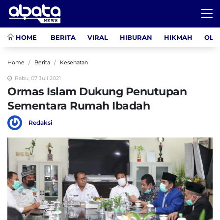
HOME
BERITA
VIRAL
HIBURAN
HIKMAH
OLA
Home
Berita
Kesehatan
Rabu, 07 Juli 2021
Ormas Islam Dukung Penutupan
Sementara Rumah Ibadah
Redaksi