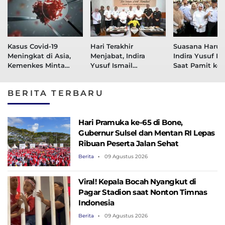
Kasus Covid-19
Hari Terakhir
Suasana Haru I
Meningkat di Asia,
Menjabat, Indira
Indira Yusuf Is
Kemenkes Minta
Yusuf Ismail
Saat Pamit ke
Masyarakat Waspada
Dampingi Danny
Pegawai Pemk
Pomanto Silaturahmi
Makassar di Ap
BERITA TERBARU
dan Pamitan ke
Terakhir
Forkopimda
Hari Pramuka ke-65 di Bone,
Gubernur Sulsel dan Mentan RI Lepas
Ribuan Peserta Jalan Sehat
Berita
09 Agustus 2026
Viral! Kepala Bocah Nyangkut di
Pagar Stadion saat Nonton Timnas
Indonesia
Berita
09 Agustus 2026