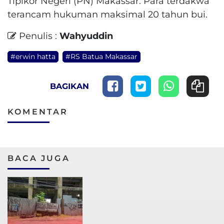
Tipikor Negeri (PN) Makassar. Para terdakwa
terancam hukuman maksimal 20 tahun bui.
Penulis :
Wahyuddin
#erwin hatta
#RS Batua Makassar
BAGIKAN
KOMENTAR
BACA JUGA