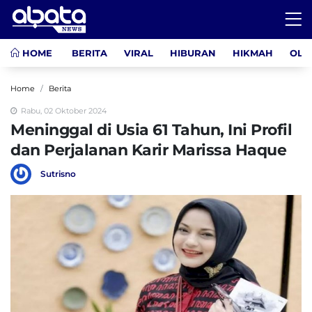
HOME
BERITA
VIRAL
HIBURAN
HIKMAH
OLA
Home
Berita
Rabu, 02 Oktober 2024
Meninggal di Usia 61 Tahun, Ini Profil
dan Perjalanan Karir Marissa Haque
Sutrisno