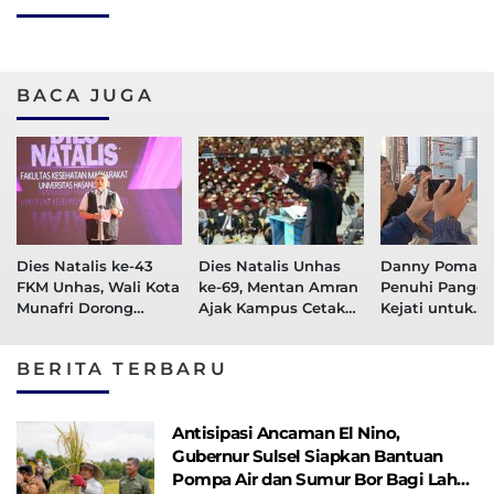
BACA JUGA
Dies Natalis ke-43
Dies Natalis Unhas
Danny Pomant
FKM Unhas, Wali Kota
ke-69, Mentan Amran
Penuhi Panggi
Munafri Dorong
Ajak Kampus Cetak
Kejati untuk
Sinergi Percepatan
Generasi Unggul
Klarifikasi Peri
Zero Stunting
Kasus PDAM
BERITA TERBARU
Antisipasi Ancaman El Nino,
Gubernur Sulsel Siapkan Bantuan
Pompa Air dan Sumur Bor Bagi Lahan