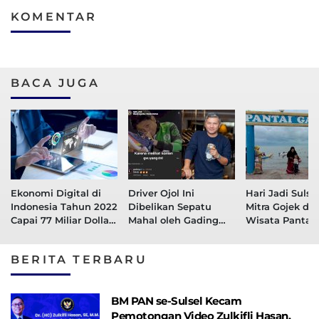
KOMENTAR
BACA JUGA
Ekonomi Digital di
Driver Ojol Ini
Hari Jadi Sulsel
Indonesia Tahun 2022
Dibelikan Sepatu
Mitra Gojek da
Capai 77 Miliar Dollar
Mahal oleh Gading
Wisata Pantai
AS
Marten, Kisahnya Viral
Galesong Disk
di TikTok
Besar-Besaran
BERITA TERBARU
BM PAN se-Sulsel Kecam
Pemotongan Video Zulkifli Hasan,