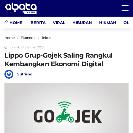
HOME
BERITA
VIRAL
HIBURAN
HIKMAH
OLA
Home
Ekonomi
Tekno
Jumat, 21 Januari 2022
Lippo Grup-Gojek Saling Rangkul
Kembangkan Ekonomi Digital
Sutrisno