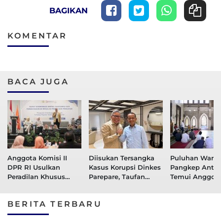
BAGIKAN
KOMENTAR
BACA JUGA
Anggota Komisi II
Diisukan Tersangka
Puluhan Warg
DPR RI Usulkan
Kasus Korupsi Dinkes
Pangkep Antus
Peradilan Khusus
Parepare, Taufan
Temui Anggot
Pemilu Dorong
Pawe Lapor ke
RI Taufan Pawe
Reformasi Pemilu
Dewan Pers
Masjid
BERITA TERBARU